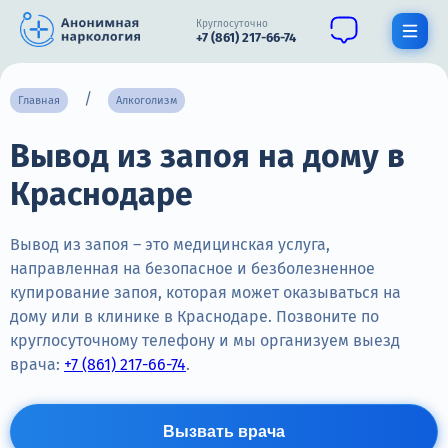
Круглосуточно
+7 (861) 217-66-74
Получить помощь специалиста
Главная
Алкоголизм
Вывод из запоя на дому в
О нас
Краснодаре
Наркомания
Алкоголизм
Вывод из запоя – это медицинская услуга,
направленная на безопасное и безболезненное
Нарколог
купирование запоя, которая может оказываться на
дому или в клинике в Краснодаре. Позвоните по
Стационар
круглосуточному телефону и мы организуем выезд
врача:
+7 (861) 217-66-74
.
Психиатрия
Медперевозка
Вызвать врача