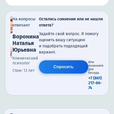
На вопросы
Остались сомнения или не нашли
отвечает
ответа?
Задайте свой вопрос. Я помогу
Воронина
оценить вашу ситуацию
Наталья
и подобрать подходящий
Юрьевна
вариант.
Клинический
Или
психолог
позвоните
Спросить
для
Стаж: 13 лет
беседы
+7 (861)
217-66-
74