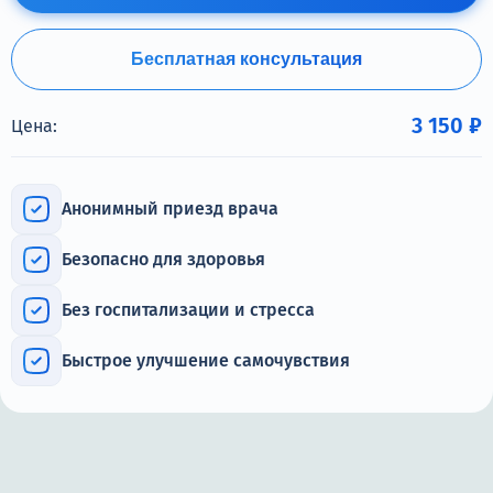
Терапия
Цены
Бесплатная консультация
Статьи
3 150 ₽
Цена:
Контакты
Анонимный приезд врача
Безопасно для здоровья
Круглосуточно, анонимно
+7 (861) 217-66-74
Без госпитализации и стресса
Адрес call-центра
Быстрое улучшение самочувствия
Краснодар, Московская улица, 133к1