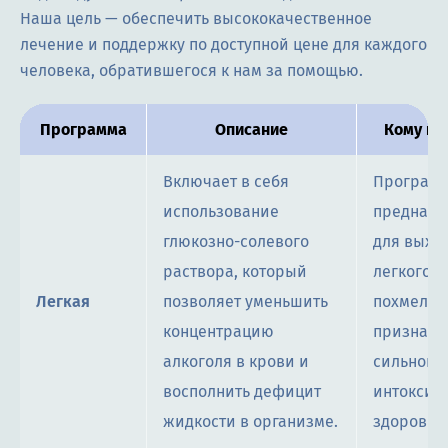
Наша цель — обеспечить высококачественное
лечение и поддержку по доступной цене для каждого
человека, обратившегося к нам за помощью.
Программа
Описание
Кому по
Включает в себя
Програм
использование
предназн
глюкозно-солевого
для выхо
раствора, который
легкого
Легкая
позволяет уменьшить
похмелья
концентрацию
признако
алкоголя в крови и
сильной
восполнить дефицит
интоксик
жидкости в организме.
здоровых