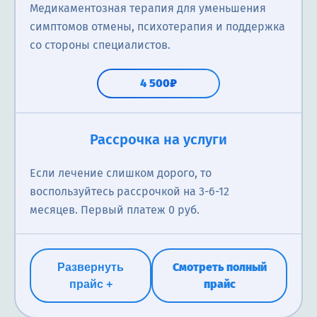
Медикаментозная терапия для уменьшения
симптомов отмены, психотерапия и поддержка
со стороны специалистов.
4 500₽
Капельница от алкоголя
Вызов нарколога
Рассрочка на услуги
Это медикаментозная терапия, которая проводится
Нарколог на дому может проводить консультацию,
Если лечение слишком дорого, то
путем внутривенного вливания специальных
диагностику, назначить и провести лечение
воспользуйтесь рассрочкой на 3-6-12
растворов в кровь пациента для лечения симптомов
связанное с зависимостью или отравлением.
месяцев. Первый платеж 0 руб.
алкогольной зависимости.
1 800₽
от 1 400₽
Смотреть полный
Развернуть
прайс
прайс +